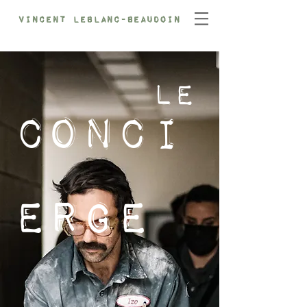
Vincent Leblanc-Beaudoin
Le
Conci
erge